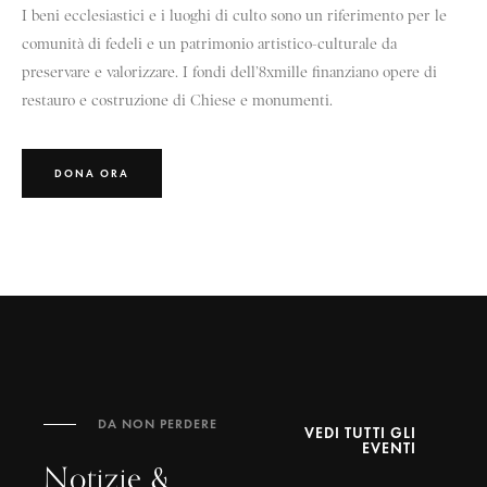
I beni ecclesiastici e i luoghi di culto sono un riferimento per le
comunità di fedeli e un patrimonio artistico-culturale da
preservare e valorizzare. I fondi dell’8xmille finanziano opere di
restauro e costruzione di Chiese e monumenti.
DONA ORA
DA NON PERDERE
VEDI TUTTI GLI
EVENTI
Notizie &